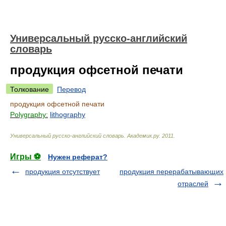
Универсальный русско-английский
словарь
продукция офсетной печати
Толкование
Перевод
продукция офсетной печати
Polygraphy:
lithography
Универсальный русско-английский словарь
.
Академик.ру
.
2011
.
Игры ⚽
Нужен реферат?
продукция отсутствует
продукция перерабатывающих
отраслей